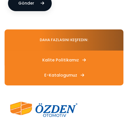
Gönder
DAHA FAZLASINI KEŞFEDIN:
Kalite Politikamız
E-Katalogumuz