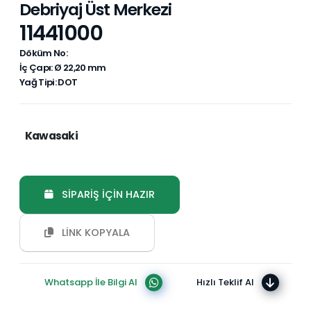
Debriyaj Üst Merkezi
11441000
Döküm No:
İç Çapı: Ø 22,20 mm
Yağ Tipi: DOT
Kawasaki
SİPARİŞ İÇİN HAZIR
LİNK KOPYALA
Whatsapp İle Bilgi Al
Hızlı Teklif Al