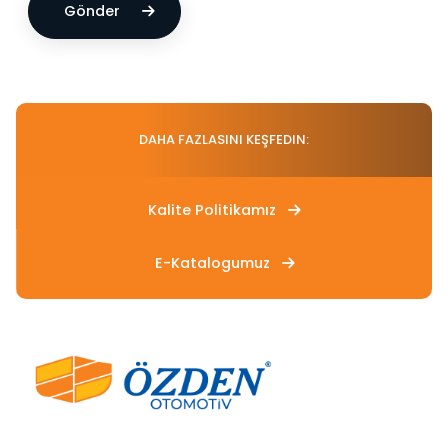
Gönder
DAHA FAZLASINI KEŞFEDIN:
Kalite Politikamız
E-Katalogumuz