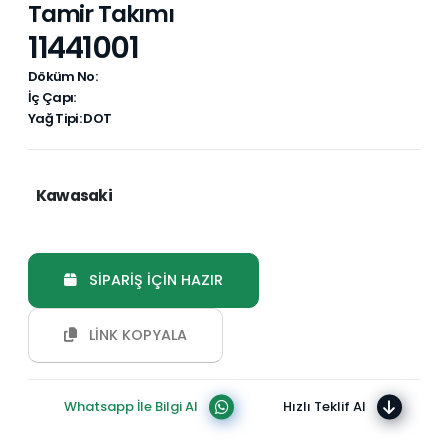
Tamir Takımı
11441001
Döküm No:
İç Çapı:
Yağ Tipi: DOT
Kawasaki
SİPARİŞ İÇİN HAZIR
LİNK KOPYALA
Whatsapp İle Bilgi Al
Hızlı Teklif Al