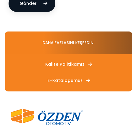
Gönder
DAHA FAZLASINI KEŞFEDIN:
Kalite Politikamız
E-Katalogumuz