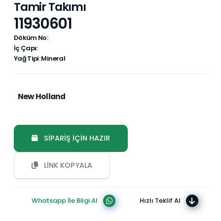
Tamir Takımı
11930601
Döküm No:
İç Çapı:
Yağ Tipi: Mineral
New Holland
SİPARİŞ İÇİN HAZIR
LİNK KOPYALA
Whatsapp İle Bilgi Al
Hızlı Teklif Al