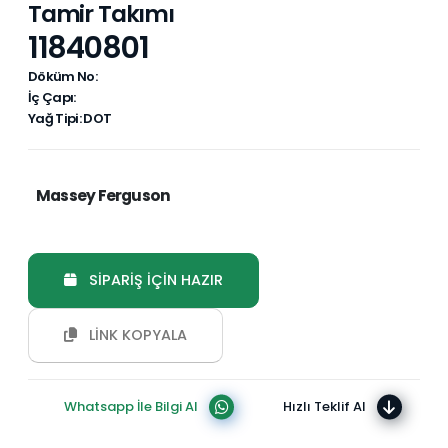
Tamir Takımı
11840801
Döküm No:
İç Çapı:
Yağ Tipi: DOT
Massey Ferguson
SİPARİŞ İÇİN HAZIR
LİNK KOPYALA
Whatsapp İle Bilgi Al
Hızlı Teklif Al