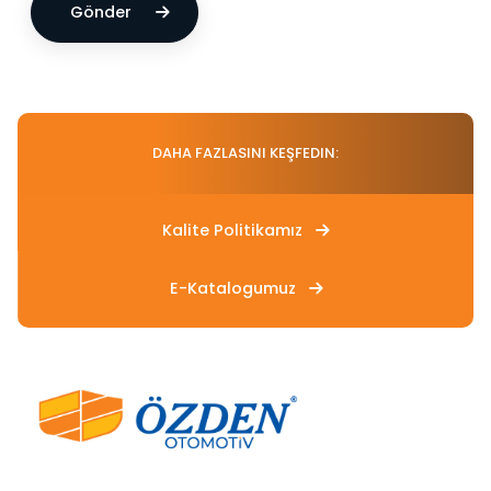
Gönder
DAHA FAZLASINI KEŞFEDIN:
Kalite Politikamız
E-Katalogumuz