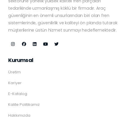
sektörüne yönelik yüksek kaliteli fren parçaları
tedarikinde uzmanlaşmış köklü bir firmadır. Araç
güvenliğinin en önemli unsurlarından biri olan fren
sistemlerinde, güvenilirlik ve kaliteyi ön planda tutarak
müşterilerine üstün hizmet sunmayı hedeflemektedir.
Kurumsal
Üretim
Kariyer
E-Katalog
Kalite Politikamız
Hakkımızda