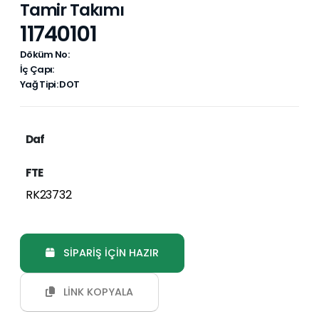
Tamir Takımı
11740101
Döküm No:
İç Çapı:
Yağ Tipi: DOT
Daf
FTE
RK23732
SİPARİŞ İÇİN HAZIR
LİNK KOPYALA