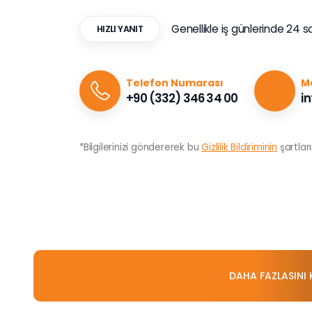
Genellikle iş günlerinde 24 s
HIZLI YANIT
Telefon Numarası
Ma
+90 (332) 346 34 00
i
*Bilgilerinizi göndererek bu
Gizlilik Bildiriminin
şartlar
DAHA FAZLASINI 