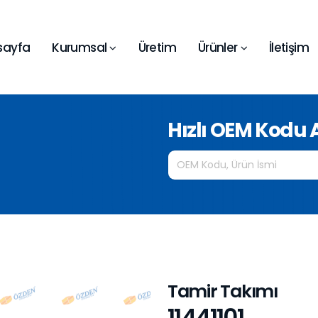
sayfa
Kurumsal
Üretim
Ürünler
İletişim
Hızlı OEM Kodu
Tamir Takımı
11441101