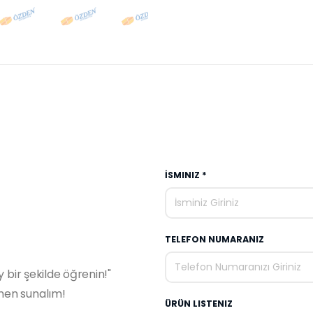
İSMINIZ *
TELEFON NUMARANIZ
y bir şekilde öğrenin!"
emen sunalım!
ÜRÜN LISTENIZ