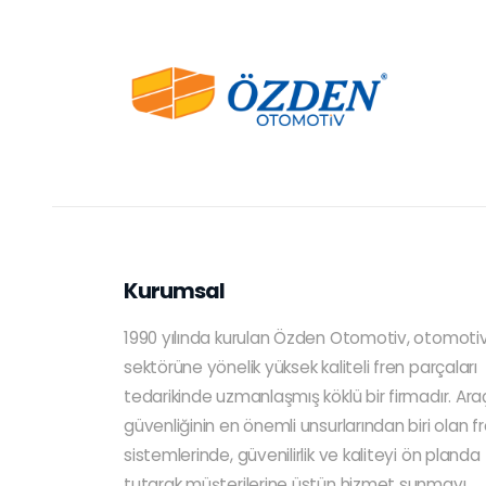
Kurumsal
1990 yılında kurulan Özden Otomotiv, otomoti
sektörüne yönelik yüksek kaliteli fren parçaları
tedarikinde uzmanlaşmış köklü bir firmadır. Ara
güvenliğinin en önemli unsurlarından biri olan f
sistemlerinde, güvenilirlik ve kaliteyi ön planda
tutarak müşterilerine üstün hizmet sunmayı