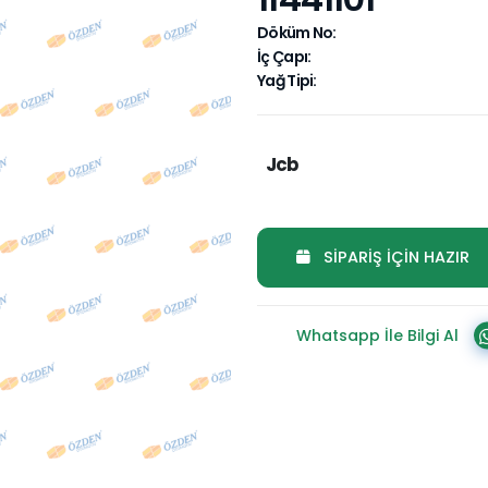
Döküm No:
İç Çapı:
Yağ Tipi:
Jcb
SİPARİŞ İÇİN HAZIR
Whatsapp İle Bilgi Al