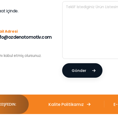
aat içinde.
il Adresi
nfo@ozdenotomotiv.com
ını kabul etmiş olursunuz.
Gönder
Kalite Politikamız
E
KEŞFEDIN: