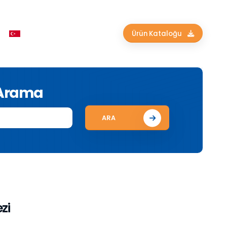
Ürün Kataloğu
 Arama
ARA
zi