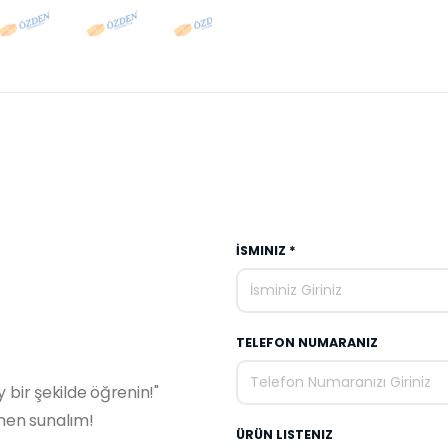
İSMINIZ *
TELEFON NUMARANIZ
y bir şekilde öğrenin!"
emen sunalım!
ÜRÜN LISTENIZ