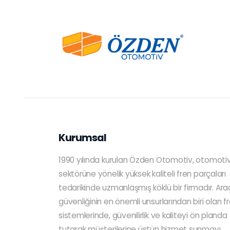
Kurumsal
1990 yılında kurulan Özden Otomotiv, otomoti
sektörüne yönelik yüksek kaliteli fren parçaları
tedarikinde uzmanlaşmış köklü bir firmadır. Ara
güvenliğinin en önemli unsurlarından biri olan f
sistemlerinde, güvenilirlik ve kaliteyi ön planda
tutarak müşterilerine üstün hizmet sunmayı