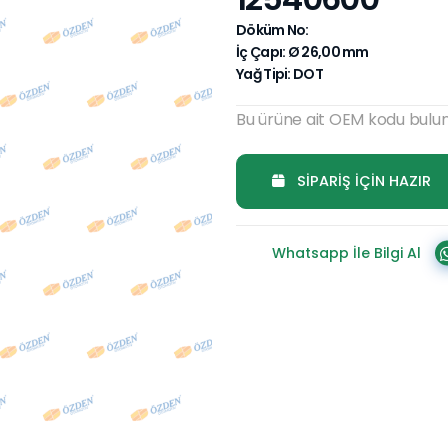
Döküm No:
İç Çapı: Ø 26,00 mm
Yağ Tipi: DOT
Bu ürüne ait OEM kodu bul
SİPARİŞ İÇİN HAZIR
Whatsapp İle Bilgi Al