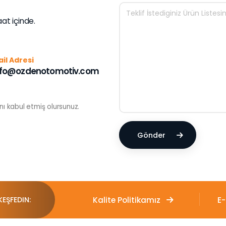
aat içinde.
il Adresi
nfo@ozdenotomotiv.com
ını kabul etmiş olursunuz.
Gönder
Kalite Politikamız
E
KEŞFEDIN: