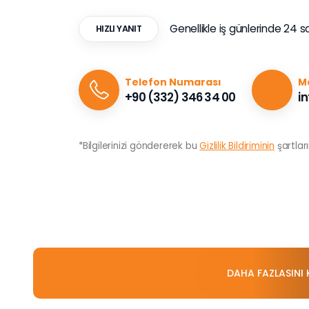
Genellikle iş günlerinde 24 s
HIZLI YANIT
Telefon Numarası
Ma
+90 (332) 346 34 00
i
*Bilgilerinizi göndererek bu
Gizlilik Bildiriminin
şartlar
DAHA FAZLASINI 