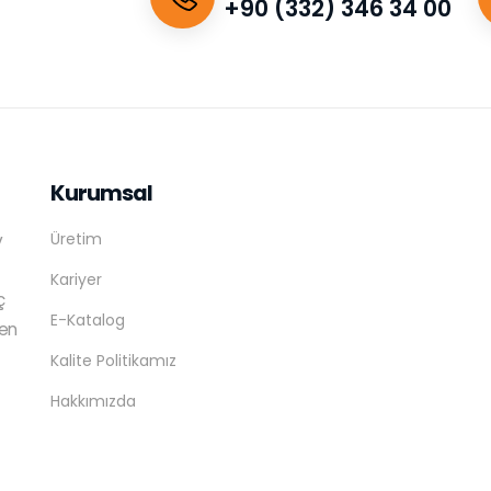
+90 (332) 346 34 00
Kurumsal
Üretim
v
Kariyer
ç
E-Katalog
ren
Kalite Politikamız
Hakkımızda