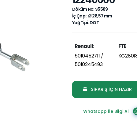
Döküm No: S5589
İç Çapı: Ø 28,57 mm
Yağ Tipi: DOT
Renault
FTE
5010452711 /
KG28018.
5010245493
SİPARİŞ İÇİN HAZIR
Whatsapp İle Bilgi Al