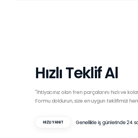
Hızlı Teklif Al
"İhtiyacınız olan fren parçalarını hızlı ve kola
Formu doldurun, size en uygun teklifimizi h
Genellikle iş günlerinde 24 s
HIZLI YANIT