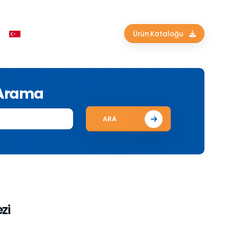
Ürün Kataloğu
 Arama
ARA
zi