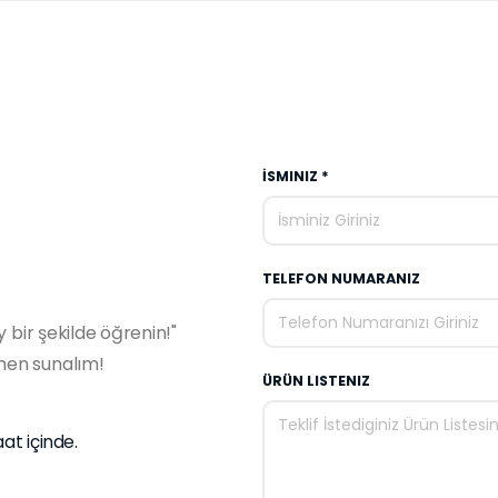
İSMINIZ *
TELEFON NUMARANIZ
y bir şekilde öğrenin!"
emen sunalım!
ÜRÜN LISTENIZ
aat içinde.