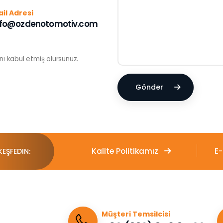
il Adresi
nfo@ozdenotomotiv.com
ını kabul etmiş olursunuz.
Gönder
Kalite Politikamız
E
KEŞFEDIN:
Müşteri Temsilcisi