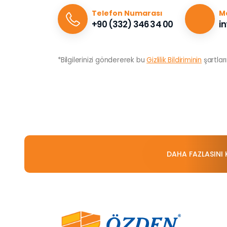
Telefon Numarası
Ma
+90 (332) 346 34 00
i
*Bilgilerinizi göndererek bu
Gizlilik Bildiriminin
şartlar
DAHA FAZLASINI 