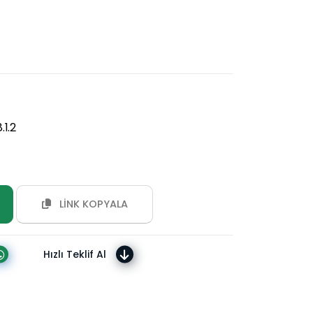
1.2
LİNK KOPYALA
Hızlı Teklif Al