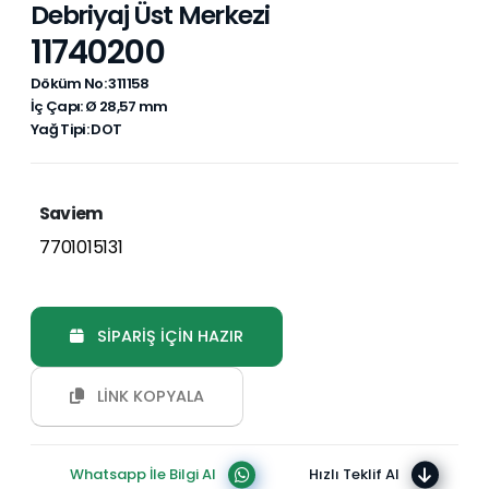
Debriyaj Üst Merkezi
11740200
Döküm No: 311158
İç Çapı: Ø 28,57 mm
Yağ Tipi: DOT
Saviem
7701015131
SİPARİŞ İÇİN HAZIR
LİNK KOPYALA
Whatsapp İle Bilgi Al
Hızlı Teklif Al