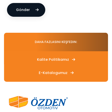
Gönder
DAHA FAZLASINI KEŞFEDIN:
Kalite Politikamız
E-Katalogumuz