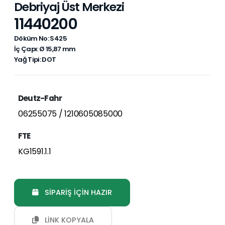
Debriyaj Üst Merkezi
11440200
Döküm No: S425
İç Çapı: Ø 15,87 mm
Yağ Tipi: DOT
Deutz-Fahr
06255075 / 1210605085000
FTE
KG1591.1.1
SİPARİŞ İÇİN HAZIR
LİNK KOPYALA