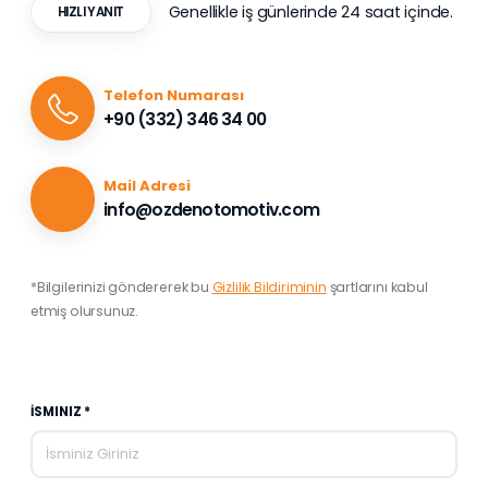
Genellikle iş günlerinde 24 saat içinde.
HIZLI YANIT
Telefon Numarası
+90 (332) 346 34 00
Mail Adresi
info@ozdenotomotiv.com
*Bilgilerinizi göndererek bu
Gizlilik Bildiriminin
şartlarını kabul
etmiş olursunuz.
İSMINIZ *