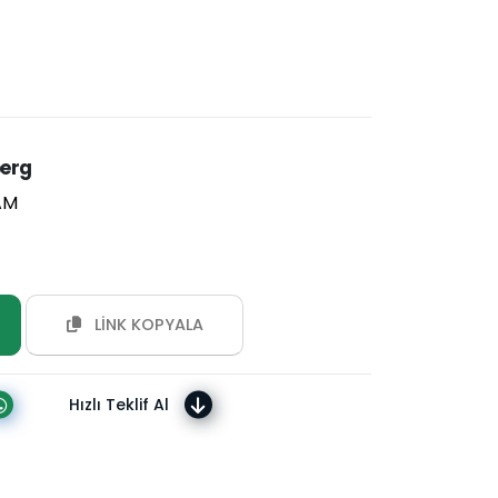
erg
AM
LİNK KOPYALA
Hızlı Teklif Al