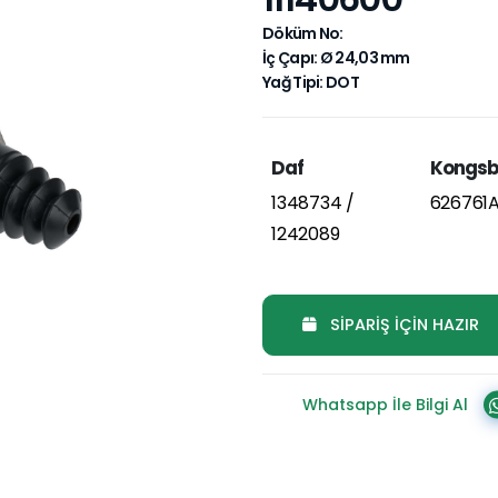
Döküm No:
İç Çapı: Ø 24,03 mm
Yağ Tipi: DOT
Daf
Kongsb
1348734 /
626761
1242089
SİPARİŞ İÇİN HAZIR
Whatsapp İle Bilgi Al