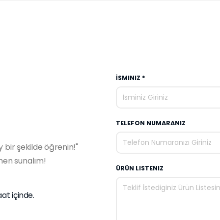
İSMINIZ *
TELEFON NUMARANIZ
y bir şekilde öğrenin!"
emen sunalım!
ÜRÜN LISTENIZ
aat içinde.