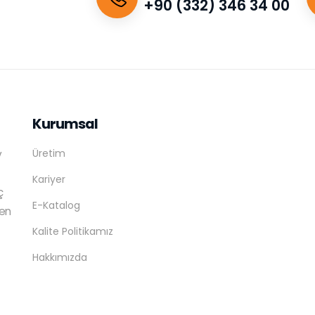
+90 (332) 346 34 00
Kurumsal
Üretim
v
Kariyer
ç
E-Katalog
ren
Kalite Politikamız
Hakkımızda