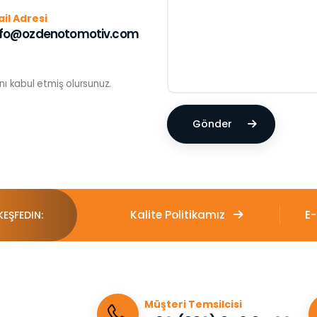
il Adresi
nfo@ozdenotomotiv.com
ını kabul etmiş olursunuz.
Gönder
Kalite Politikamız
E
KEŞFEDIN:
Müşteri Temsilcisi