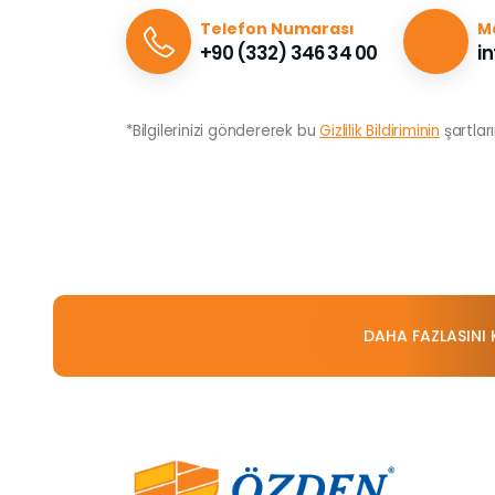
Telefon Numarası
Ma
+90 (332) 346 34 00
i
*Bilgilerinizi göndererek bu
Gizlilik Bildiriminin
şartlar
DAHA FAZLASINI 