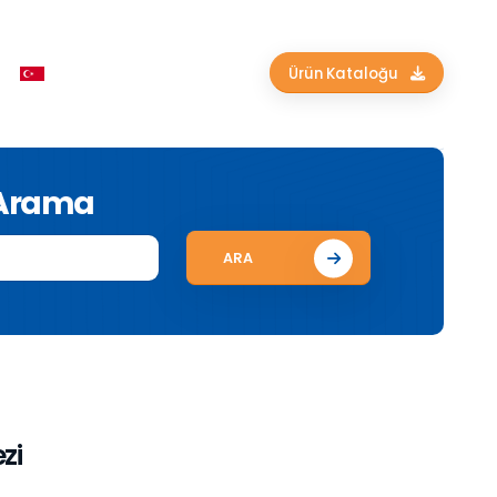
Ürün Kataloğu
 Arama
ARA
zi