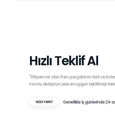
Hızlı Teklif Al
"İhtiyacınız olan fren parçalarını hızlı ve kola
Formu doldurun, size en uygun teklifimizi h
Genellikle iş günlerinde 24 s
HIZLI YANIT