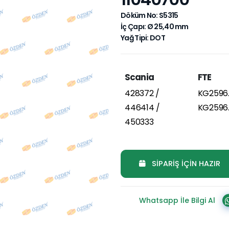
Döküm No: S5315
İç Çapı: Ø 25,40 mm
Yağ Tipi: DOT
Scania
FTE
428372 /
KG2596.1
446414 /
KG2596.
450333
SİPARİŞ İÇİN HAZIR
Whatsapp İle Bilgi Al