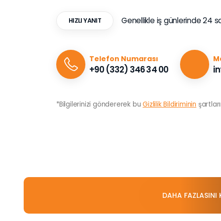
Genellikle iş günlerinde 24 s
HIZLI YANIT
Telefon Numarası
Ma
+90 (332) 346 34 00
i
*Bilgilerinizi göndererek bu
Gizlilik Bildiriminin
şartlar
DAHA FAZLASINI 