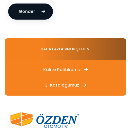
Gönder
DAHA FAZLASINI KEŞFEDIN:
Kalite Politikamız
E-Katalogumuz