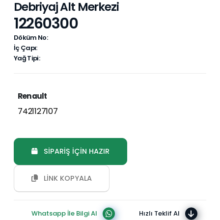
Debriyaj Alt Merkezi
12260300
Döküm No:
İç Çapı:
Yağ Tipi:
Renault
7421127107
SİPARİŞ İÇİN HAZIR
LİNK KOPYALA
Whatsapp İle Bilgi Al
Hızlı Teklif Al