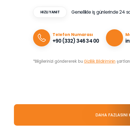
Genellikle iş günlerinde 24 s
HIZLI YANIT
Telefon Numarası
Ma
+90 (332) 346 34 00
i
*Bilgilerinizi göndererek bu
Gizlilik Bildiriminin
şartlar
DAHA FAZLASINI 