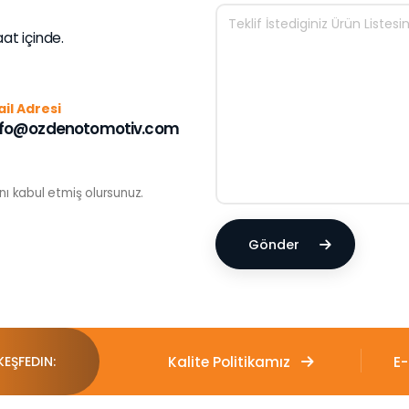
aat içinde.
il Adresi
nfo@ozdenotomotiv.com
ını kabul etmiş olursunuz.
Gönder
Kalite Politikamız
E
KEŞFEDIN: