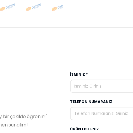
İSMINIZ *
TELEFON NUMARANIZ
y bir şekilde öğrenin!"
emen sunalım!
ÜRÜN LISTENIZ