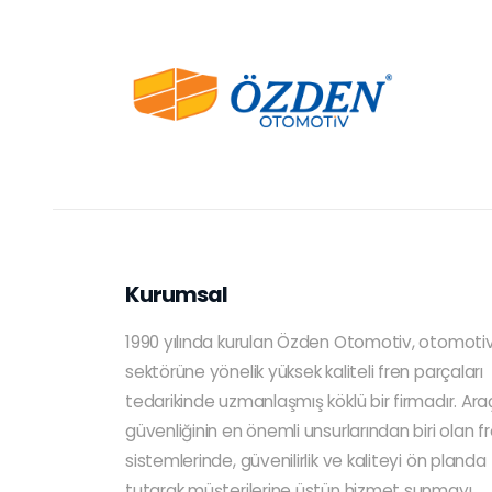
Kurumsal
1990 yılında kurulan Özden Otomotiv, otomoti
sektörüne yönelik yüksek kaliteli fren parçaları
tedarikinde uzmanlaşmış köklü bir firmadır. Ara
güvenliğinin en önemli unsurlarından biri olan f
sistemlerinde, güvenilirlik ve kaliteyi ön planda
tutarak müşterilerine üstün hizmet sunmayı