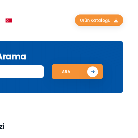
Ürün Kataloğu
 Arama
ARA
zi