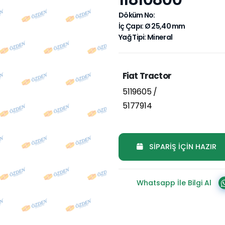
Döküm No:
İç Çapı: Ø 25,40 mm
Yağ Tipi: Mineral
Fiat Tractor
5119605 /
5177914
SİPARİŞ İÇİN HAZIR
Whatsapp İle Bilgi Al