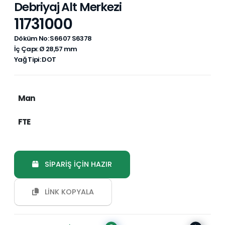
Debriyaj Alt Merkezi
11731000
Döküm No: S6607 S6378
İç Çapı: Ø 28,57 mm
Yağ Tipi: DOT
Man
FTE
SİPARİŞ İÇİN HAZIR
LİNK KOPYALA