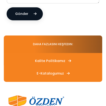
Gönder
DAHA FAZLASINI KEŞFEDIN:
Kalite Politikamız
E-Katalogumuz